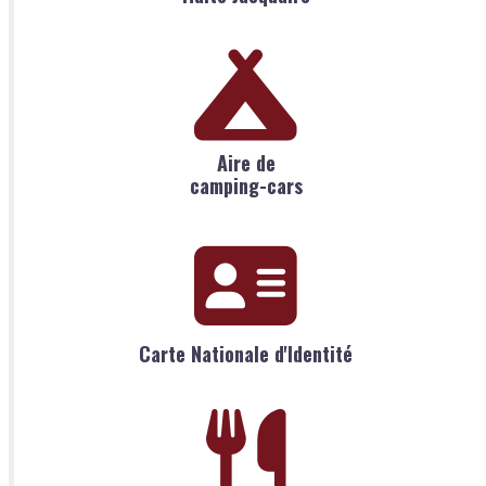
m
i
r
a
m
b
e
Aire de
a
camping-cars
u
Carte Nationale d'Identité