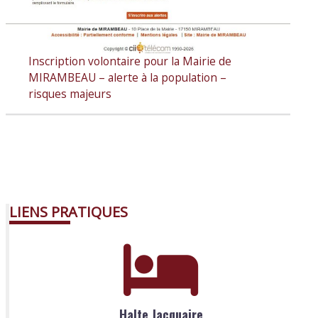
Inscription volontaire pour la Mairie de
MIRAMBEAU – alerte à la population –
risques majeurs
:
A
c
t
u
a
l
LIENS PRATIQUES
i
t
é
s
d
e
Halte Jacquaire