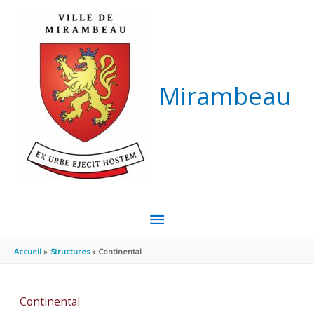
Aller au contenu
Aller au pied de page
Mirambeau
MENU
PRINCIPAL
Accueil
Structures
Continental
Continental