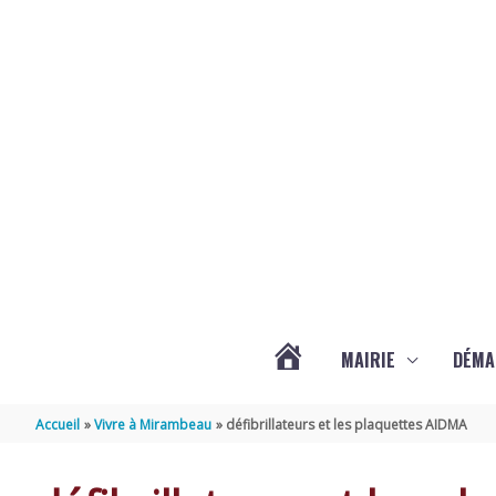
Aller au contenu
Aller au pied de page
MAIRIE
DÉMA
ACTUALITÉS
Accueil
Vivre à Mirambeau
défibrillateurs et les plaquettes AIDMA
DE