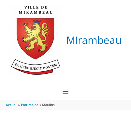
Aller au contenu
Aller au pied de page
Mirambeau
MENU
PRINCIPAL
Accueil
Patrimoine
Moulins