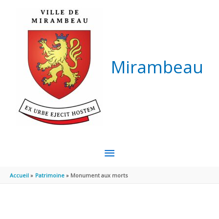
Aller au contenu
Aller au pied de page
Mirambeau
MENU
PRINCIPAL
Accueil
Patrimoine
Monument aux morts