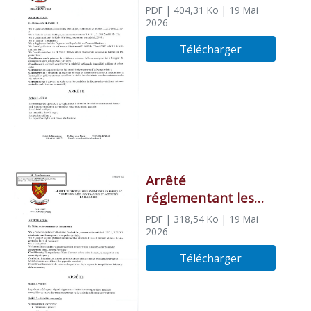
l’implantation de
PDF
| 404,31 Ko
| 19 Mai
poulaillers,
2026
pigeonniers et
Télécharger
volières
Arrêté
réglementant les
bruits de voisinages
PDF
| 318,54 Ko
| 19 Mai
liés aux travaux et
2026
activités extérieures
Télécharger