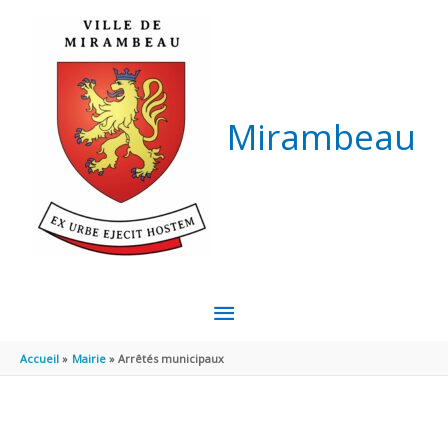
Aller au contenu
Aller au pied de page
Mirambeau
MENU
PRINCIPAL
Accueil
Mairie
Arrêtés municipaux