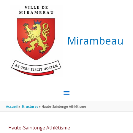
Aller au contenu
Aller au pied de page
Mirambeau
MENU
PRINCIPAL
Accueil
Structures
Haute-Saintonge Athlétisme
Haute-Saintonge Athlétisme