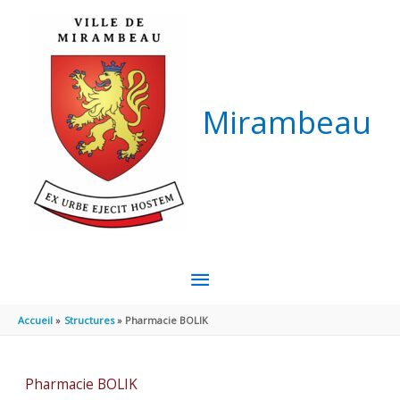
Aller au contenu
Aller au pied de page
Mirambeau
MENU
PRINCIPAL
Accueil
Structures
Pharmacie BOLIK
Pharmacie BOLIK