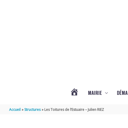
Aller au contenu
Aller au pied de page
MAIRIE
DÉMA
ACTUALITÉS
Accueil
Structures
Les Toitures de l’Estuaire – Julien RIEZ
DE