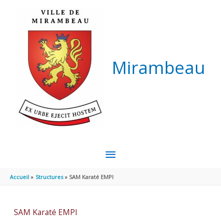
Aller au contenu
Aller au pied de page
Mirambeau
MENU
PRINCIPAL
Accueil
Structures
SAM Karaté EMPI
SAM Karaté EMPI