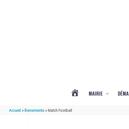
Aller au contenu
Aller au pied de page
MAIRIE
DÉMA
ACTUALITÉS
Accueil
Évenements
Match Football
DE