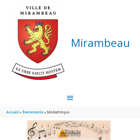
Aller au contenu
Aller au pied de page
Mirambeau
MENU
PRINCIPAL
Accueil
Évenements
Médiathèque