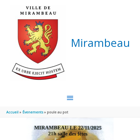
Aller au contenu
Aller au pied de page
Mirambeau
MENU
PRINCIPAL
Accueil
Évenements
poule au pot