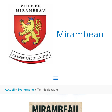
Aller au contenu
Aller au pied de page
Mirambeau
MENU
PRINCIPAL
Accueil
Évenements
Tennis de table