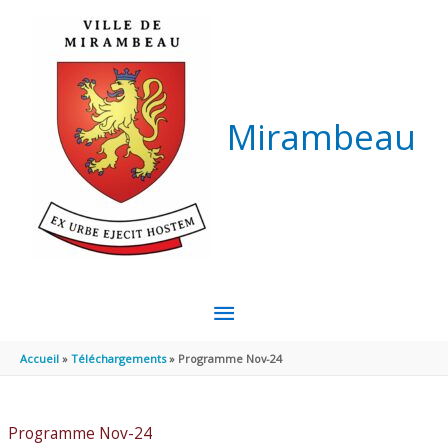
Aller au contenu
Aller au pied de page
Mirambeau
MENU
PRINCIPAL
Accueil
Téléchargements
Programme Nov-24
Programme Nov-24