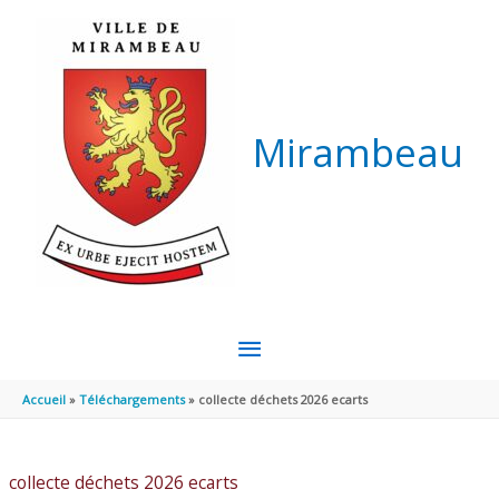
Aller au contenu
Aller au pied de page
Mirambeau
MENU
PRINCIPAL
Accueil
Téléchargements
collecte déchets 2026 ecarts
collecte déchets 2026 ecarts