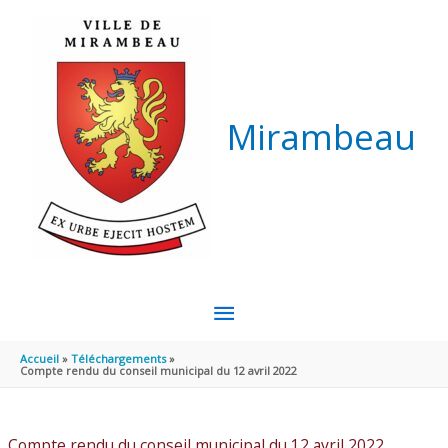
Aller au contenu
Aller au pied de page
Mirambeau
MENU
PRINCIPAL
Accueil
Téléchargements
Compte rendu du conseil municipal du 12 avril 2022
Compte rendu du conseil municipal du 12 avril 2022