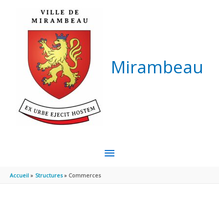
Aller au contenu
Aller au pied de page
Mirambeau
MENU
PRINCIPAL
Accueil
Structures
Commerces